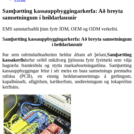
Samþætting kassauppbyggingarkerfa: Að breyta
samsetningum í heildarlausnir
EMS samstarfsaðili þinn fyrir JDM, OEM og ODM verkefni.
Samþætting kassauppbyggingarkerfa: Að breyta samsetningum
í heildarlausnir
Þar sem rafeindaiðnaðurinn heldur áfram að þróast,
Samþætting
kassakerfis
hefur orðið mikilvæg þjónusta fyrir fyrirtæki sem vilja
hagræða framleiðslu og stytta markaðssetningartíma. Samþætting
kassauppbyggingar felur í sér meira en bara samsetningu prentaðra
rafrása (PCB), en einnig heildarsamsetningu á girðingum,
kapalbúnaði, aflgjöfum, kælikerfum, undireiningum og lokaprófun
kerfisins.