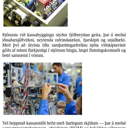
Þjónusta við kassabyggingu styður fjölbreyttan geira, þar á meðal
iðnaðarsjálfvirkni, neytenda rafeindatækni, fjarskipti og snjalltæki.
Með því að útvista öllu samþættingarferlinu njóta viðskiptavinir
góðs af minni flækjustigi í stjórnun birgja, lægri flutningskostnaði og
betri samræmi í vörum.
Vel heppnuð kassasmíði hefst með ítarlegum skjölum — þar á meðal