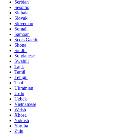
Serbian
Sesotho
Sinhala
Slovak
Slovenian
Somali
Samoan
Scots Gaelic
Shona
Sindhi
Sundanese
Swahili
Tajik
Tamil
Telugu
Thai
Ukrainian
Urdu
Uzbek
Vietnamese
Welsh
Xhosa
Yiddish
Yoruba
Zulu