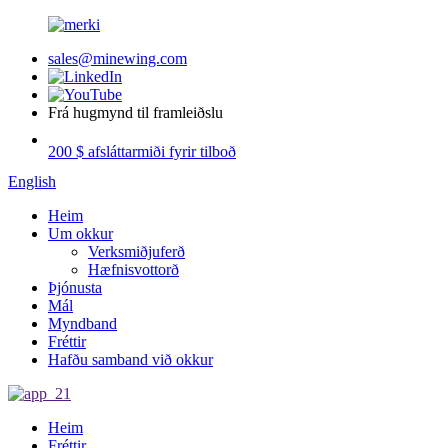
sales@minewing.com
Frá hugmynd til framleiðslu
200 $ afsláttarmiði fyrir tilboð
English
Heim
Um okkur
Verksmiðjuferð
Hæfnisvottorð
Þjónusta
Mál
Myndband
Fréttir
Hafðu samband við okkur
Heim
Fréttir