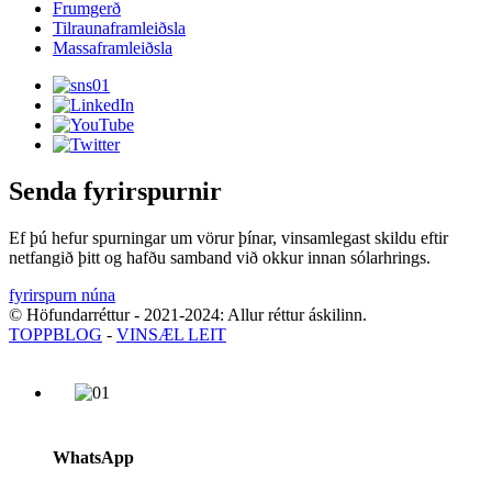
Frumgerð
Tilraunaframleiðsla
Massaframleiðsla
Senda fyrirspurnir
Ef þú hefur spurningar um vörur þínar, vinsamlegast skildu eftir
netfangið þitt og hafðu samband við okkur innan sólarhrings.
fyrirspurn núna
© Höfundarréttur - 2021-2024: Allur réttur áskilinn.
TOPPBLOG
-
VINSÆL LEIT
WhatsApp