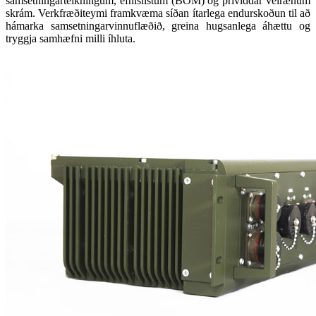
samsetningarteikningum, efnislistum (BOM) og þrívíddar vélrænum
skrám. Verkfræðiteymi framkvæma síðan ítarlega endurskoðun til að
hámarka samsetningarvinnuflæðið, greina hugsanlega áhættu og
tryggja samhæfni milli íhluta.