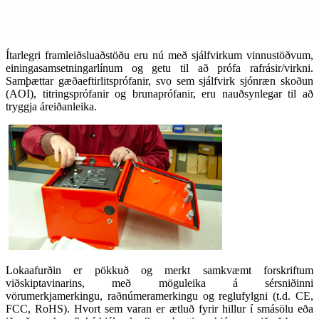
Ítarlegri framleiðsluaðstöðu eru nú með sjálfvirkum vinnustöðvum,
einingasamsetningarlínum og getu til að prófa rafrásir/virkni.
Samþættar gæðaeftirlitsprófanir, svo sem sjálfvirk sjónræn skoðun
(AOI), titringsprófanir og brunaprófanir, eru nauðsynlegar til að
tryggja áreiðanleika.
Lokaafurðin er pökkuð og merkt samkvæmt forskriftum
viðskiptavinarins, með möguleika á sérsniðinni
vörumerkjamerkingu, raðnúmeramerkingu og reglufylgni (t.d. CE,
FCC, RoHS). Hvort sem varan er ætluð fyrir hillur í smásölu eða