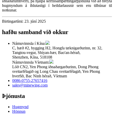
iðnaðarumhverfi, þá hjálpa kerfissamþættingarþjónusta við að breyta
hugmyndum á íhlutastigi í heildarlausnir sem eru tilbúnar til
notkunar.
Birtingartími: 23. júní 2025
hafðu samband við okkur
Námuvinnsla í Kína:
C, hæð #2, bygging H2, Hongfa tæknigarðurinn, nr. 32,
Tangtou-vegur, Shiyan-bær, Bao'an-hérað,
Shenzhen, Kína, 518108
Námuvinnsla Víetnam:
Lóð CN2, Yen Phong iðnaðargarðurinn, Dong Phong
sveitarfélagið og Long Chau sveitarfélagið, Yen Phong
hverfið, Bac Ninh hérað, Víetnam
0086-0755-27657416
sales@minewing.com
Þjónusta
Hugmynd
Hönnun