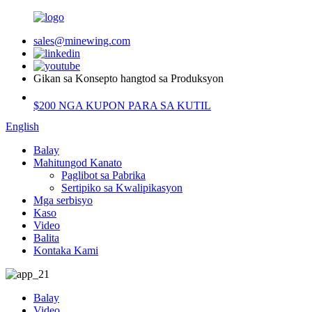
sales@minewing.com
Gikan sa Konsepto hangtod sa Produksyon
$200 NGA KUPON PARA SA KUTIL
English
Balay
Mahitungod Kanato
Paglibot sa Pabrika
Sertipiko sa Kwalipikasyon
Mga serbisyo
Kaso
Video
Balita
Kontaka Kami
Balay
Video