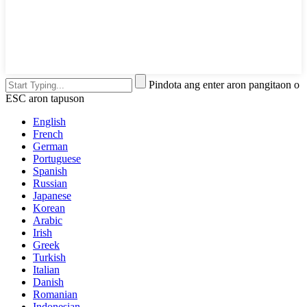
Pindota ang enter aron pangitaon o
ESC aron tapuson
English
French
German
Portuguese
Spanish
Russian
Japanese
Korean
Arabic
Irish
Greek
Turkish
Italian
Danish
Romanian
Indonesian