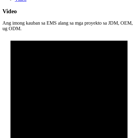
Video
Ang imong kauban sa EMS alang sa mga proyekto sa JDM, OEM,
ug ODM.