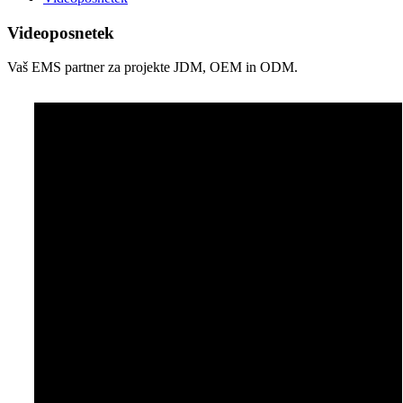
Videoposnetek
Vaš EMS partner za projekte JDM, OEM in ODM.