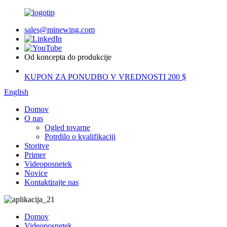
sales@minewing.com
Od koncepta do produkcije
KUPON ZA PONUDBO V VREDNOSTI 200 $
English
Domov
O nas
Ogled tovarne
Potrdilo o kvalifikaciji
Storitve
Primer
Videoposnetek
Novice
Kontaktirajte nas
Domov
Videoposnetek