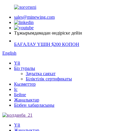
sales@minewing.com
Тұжырымдамадан өндіріске дейін
БАҒАЛАУ ҮШІН $200 КОПОН
English
Үй
Біз туралы
Зауытқа саяхат
Біліктілік сертификаты
Қызметтер
Іс
Бейне
Жаңалықтар
Бізбен хабарласыңы
Үй
Жаңалықтар