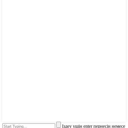
Іздеу үшін enter пернесін немесе