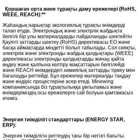
Қоршаған орта және тұрақты даму ережелері (RoHS,
WEEE, REACH):**
Жаһандық нарықтар экологиялық тұрақты өнімдерді
талап етуде. Электрондық және электрлік жабдықта
белгілі бір улы материалдарды пайдалануды шектейтін
Қауіпті заттарды шектеу (RoHS) директивасы ЕО және
басқа аймақтарда міндетті болып табылады. Сол сияқты,
электрлік және электронды жабдық қалдықтары (WEEE)
директивасы электронды қалдықтарды жинау, қайта
өңдеу және қалпына келтіру мақсаттарын белгілейді
және REACH өнімдердегі химиялық заттарды тіркеу мен
бағалауды реттейді. Бұл ережелер материалды таңдау
және өндіріс процестеріне әсер етеді. Minewing
компаниясында біз тұрақтылыққа ұмтыламыз және
өнімдеріміздің осы ережелерге сай болуын қамтамасыз
етеміз.
Энергия тиімділігі стандарттары (ENERGY STAR,
ERP):
Энергия тиімділігін реттеудің тағы бір негізгі бағыты.