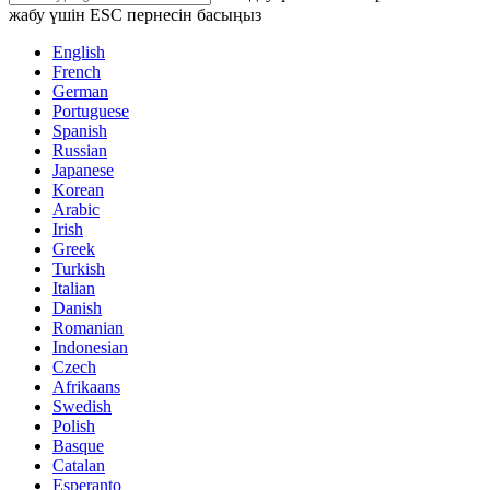
жабу үшін ESC пернесін басыңыз
English
French
German
Portuguese
Spanish
Russian
Japanese
Korean
Arabic
Irish
Greek
Turkish
Italian
Danish
Romanian
Indonesian
Czech
Afrikaans
Swedish
Polish
Basque
Catalan
Esperanto