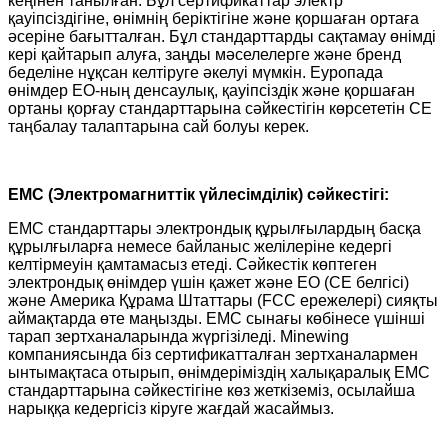
кеңінен танылған. Бұл сертификаттар электр
қауіпсіздігіне, өнімнің беріктігіне және қоршаған ортаға
әсеріне бағытталған. Бұл стандарттарды сақтамау өнімді
кері қайтарып алуға, заңды мәселелерге және бренд
беделіне нұқсан келтіруге әкелуі мүмкін. Еуропада
өнімдер ЕО-ның денсаулық, қауіпсіздік және қоршаған
ортаны қорғау стандарттарына сәйкестігін көрсететін CE
таңбалау талаптарына сай болуы керек.
EMC (Электромагниттік үйлесімділік) сәйкестігі:
EMC стандарттары электрондық құрылғылардың басқа
құрылғыларға немесе байланыс желілеріне кедергі
келтірмеуін қамтамасыз етеді. Сәйкестік көптеген
электрондық өнімдер үшін қажет және ЕО (CE белгісі)
және Америка Құрама Штаттары (FCC ережелері) сияқты
аймақтарда өте маңызды. EMC сынағы көбінесе үшінші
тарап зертханаларында жүргізіледі. Minewing
компаниясында біз сертификатталған зертханалармен
ынтымақтаса отырып, өнімдеріміздің халықаралық EMC
стандарттарына сәйкестігіне көз жеткіземіз, осылайша
нарыққа кедергісіз кіруге жағдай жасаймыз.