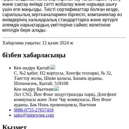
және сақтау өнімді сәтті жобалау және нарыққа шығу
үшін өте маңызды. Тиісті сертификаттар болған кезде,
сарапшылық зертханалармен бірлесіп, компаниялар өз
өнімдерінің халықаралық стандарттарға және әртүрлі
әлемдік нарықтардың үміттеріне сәйкес келетініне
кепілдік бере алады.
Хабарлама уақыты: 12 қазан 2024 ж
бізбен хабарласыңы
Кен өндіру Қытай:
C, №2 қабат, H2 корпусы, Хонгфа техпаркі, № 32,
Тангтоу жолы, Шиян қаласы, Баоань ауданы,
Шэньчжэнь, Қытай, 518108
Кен өндіру Вьетнам:
Лот CN2, Йен Фонг индустриалды паркі, Донгфонг
коммунасы және Лонг Чау коммунасы, Йен Фонг
ауданы, Бак Нинь провинциясы, Вьетнам
0086-0755-27657416
sales@minewing.com
Қызмет