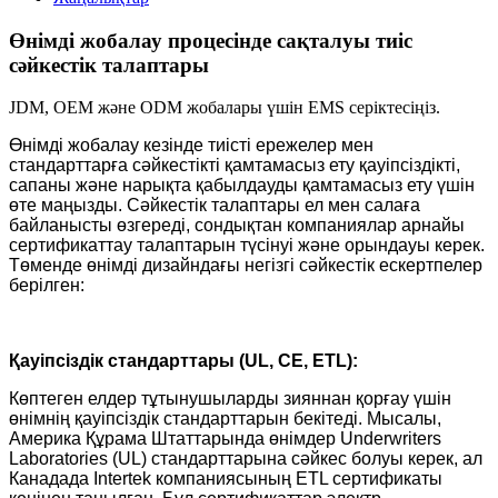
Өнімді жобалау процесінде сақталуы тиіс
сәйкестік талаптары
JDM, OEM және ODM жобалары үшін EMS серіктесіңіз.
Өнімді жобалау кезінде тиісті ережелер мен
стандарттарға сәйкестікті қамтамасыз ету қауіпсіздікті,
сапаны және нарықта қабылдауды қамтамасыз ету үшін
өте маңызды. Сәйкестік талаптары ел мен салаға
байланысты өзгереді, сондықтан компаниялар арнайы
сертификаттау талаптарын түсінуі және орындауы керек.
Төменде өнімді дизайндағы негізгі сәйкестік ескертпелер
берілген:
Қауіпсіздік стандарттары (UL, CE, ETL):
Көптеген елдер тұтынушыларды зияннан қорғау үшін
өнімнің қауіпсіздік стандарттарын бекітеді. Мысалы,
Америка Құрама Штаттарында өнімдер Underwriters
Laboratories (UL) стандарттарына сәйкес болуы керек, ал
Канадада Intertek компаниясының ETL сертификаты