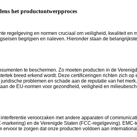
dens het productontwerpproces
te regelgeving en normen cruciaal om veiligheid, kwaliteit en 
ringseisen begrijpen en naleven. Hieronder staan de belangrijks
consumenten te beschermen. Zo moeten producten in de Verenig
Intertek breed erkend wordt. Deze certificeringen richten zich op
, juridische problemen en schade aan de reputatie van het mer
aan de EU-normen voor gezondheid, veiligheid en milieubesch
nterferentie veroorzaken met andere apparaten of communicati
E-markering) en de Verenigde Staten (FCC-regelgeving). EMC-tes
 ervoor te zorgen dat onze producten voldoen aan internation