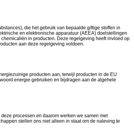
tances), die het gebruik van bepaalde giftige stoffen in
elektrische en elektronische apparatuur (AEEA) doelstellingen
n chemicaliën in producten. Deze regelgeving heeft invloed op
roducten aan deze regelgeving voldoen.
nergiezuinige producten aan, terwijl producten in de EU
twoord energie gebruiken en bijdragen aan de algehele
 van deze processen en daarom werken we samen met
appen stellen ons niet alleen in staat om de naleving te