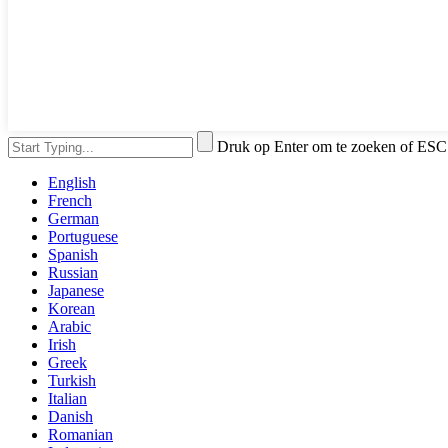
Druk op Enter om te zoeken of ESC 
English
French
German
Portuguese
Spanish
Russian
Japanese
Korean
Arabic
Irish
Greek
Turkish
Italian
Danish
Romanian