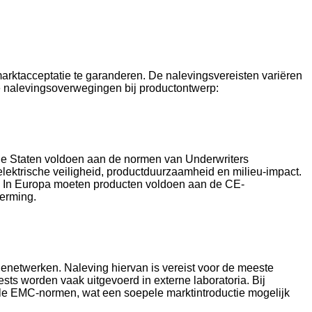
marktacceptatie te garanderen. De nalevingsvereisten variëren
te nalevingsoverwegingen bij productontwerp:
de Staten voldoen aan de normen van Underwriters
 elektrische veiligheid, productduurzaamheid en milieu-impact.
k. In Europa moeten producten voldoen aan de CE-
erming.
enetwerken. Naleving hiervan is vereist voor de meeste
ts worden vaak uitgevoerd in externe laboratoria. Bij
ale EMC-normen, wat een soepele marktintroductie mogelijk