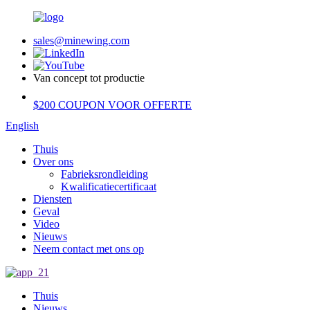
sales@minewing.com
Van concept tot productie
$200 COUPON VOOR OFFERTE
English
Thuis
Over ons
Fabrieksrondleiding
Kwalificatiecertificaat
Diensten
Geval
Video
Nieuws
Neem contact met ons op
Thuis
Nieuws