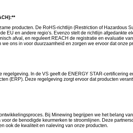
ACH):**
e producten. De RoHS-richtlijn (Restriction of Hazardous Subs
n de EU en andere regio's. Evenzo stelt de richtlijn afgedankte 
onisch afval, en reguleert REACH de registratie en evaluatie va
n we ons in voor duurzaamheid en zorgen we ervoor dat onze p
 de regelgeving. In de VS geeft de ENERGY STAR-certificering e
ten (ERP). Deze regelgeving zorgt ervoor dat producten veran
ductontwikkelingsproces. Bij Minewing begrijpen we het belang
s voor de benodigde keurmerken te stroomlijnen. Deze partnersch
en ook de kwaliteit en naleving van onze producten.