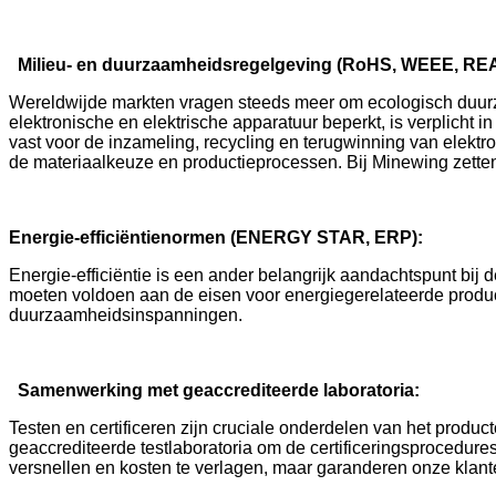
Milieu- en duurzaamheidsregelgeving (RoHS, WEEE, RE
Wereldwijde markten vragen steeds meer om ecologisch duurzam
elektronische en elektrische apparatuur beperkt, is verplicht i
vast voor de inzameling, recycling en terugwinning van elektr
de materiaalkeuze en productieprocessen. Bij Minewing zette
Energie-efficiëntienormen (ENERGY STAR, ERP):
Energie-efficiëntie is een ander belangrijk aandachtspunt bij
moeten voldoen aan de eisen voor energiegerelateerde produc
duurzaamheidsinspanningen.
Samenwerking met geaccrediteerde laboratoria:
Testen en certificeren zijn cruciale onderdelen van het pro
geaccrediteerde testlaboratoria om de certificeringsprocedure
versnellen en kosten te verlagen, maar garanderen onze klant