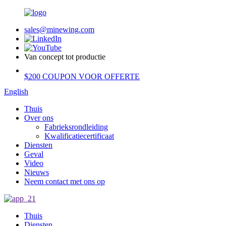
sales@minewing.com
Van concept tot productie
$200 COUPON VOOR OFFERTE
English
Thuis
Over ons
Fabrieksrondleiding
Kwalificatiecertificaat
Diensten
Geval
Video
Nieuws
Neem contact met ons op
Thuis
Diensten