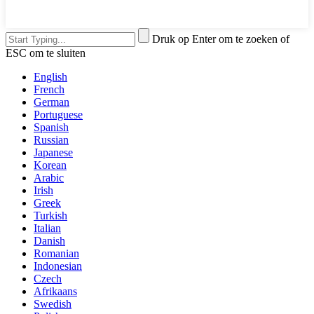
Druk op Enter om te zoeken of
ESC om te sluiten
English
French
German
Portuguese
Spanish
Russian
Japanese
Korean
Arabic
Irish
Greek
Turkish
Italian
Danish
Romanian
Indonesian
Czech
Afrikaans
Swedish