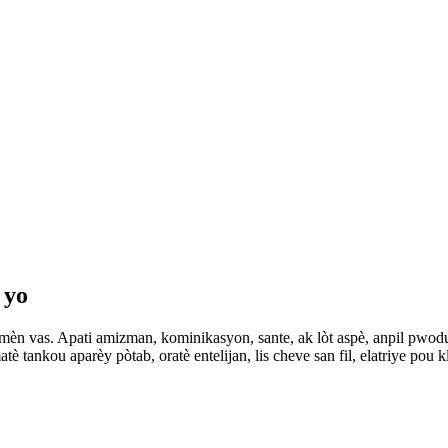
 yo
mèn vas. Apati amizman, kominikasyon, sante, ak lòt aspè, anpil pwodui
ankou aparèy pòtab, oratè entelijan, lis cheve san fil, elatriye pou k