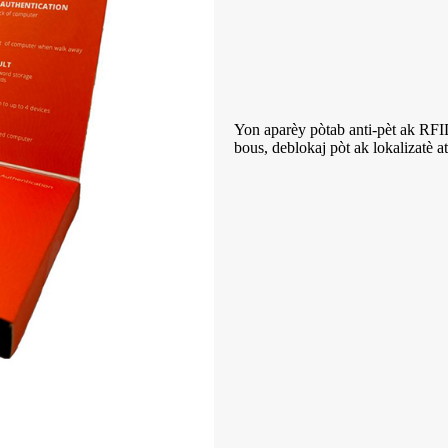
Yon aparèy pòtab anti-pèt ak RFID
bous, deblokaj pòt ak lokalizatè at