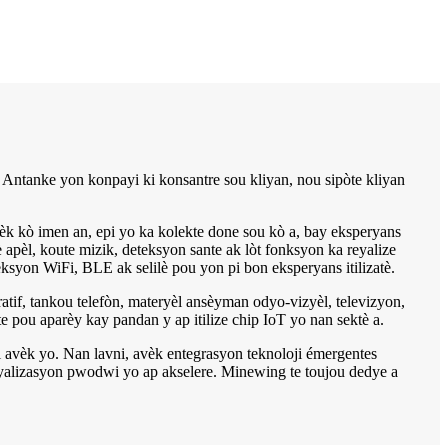
 Antanke yon konpayi ki konsantre sou kliyan, nou sipòte kliyan
vèk kò imen an, epi yo ka kolekte done sou kò a, bay eksperyans
fè apèl, koute mizik, deteksyon sante ak lòt fonksyon ka reyalize
neksyon WiFi, BLE ak selilè pou yon pi bon eksperyans itilizatè.
atif, tankou telefòn, materyèl ansèyman odyo-vizyèl, televizyon,
pou aparèy kay pandan y ap itilize chip IoT yo nan sektè a.
avèk yo. Nan lavni, avèk entegrasyon teknoloji émergentes
ktyalizasyon pwodwi yo ap akselere. Minewing te toujou dedye a