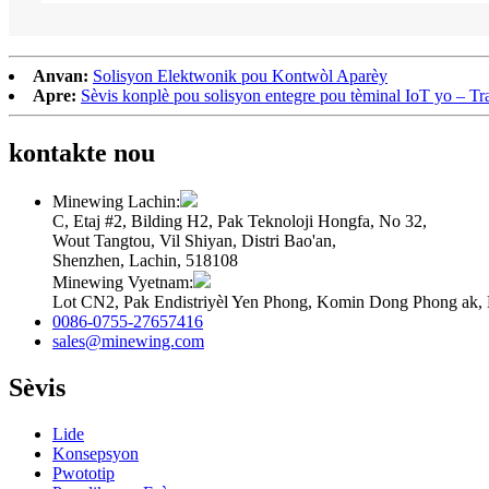
Anvan:
Solisyon Elektwonik pou Kontwòl Aparèy
Apre:
Sèvis konplè pou solisyon entegre pou tèminal IoT yo – Tr
kontakte nou
Minewing Lachin:
C, Etaj #2, Bilding H2, Pak Teknoloji Hongfa, No 32,
Wout Tangtou, Vil Shiyan, Distri Bao'an,
Shenzhen, Lachin, 518108
Minewing Vyetnam:
Lot CN2, Pak Endistriyèl Yen Phong, Komin Dong Phong ak,
0086-0755-27657416
sales@minewing.com
Sèvis
Lide
Konsepsyon
Pwototip