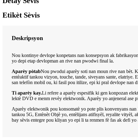
Detay Sèvis
Etikèt Sèvis
Deskripsyon
Nou kontinye devlope konpetans nan konsepsyon ak fabrikasyon k
yo depi etap devlopman an rive nan pwodwi final la.
Aparèy pòtab
Nou pwodui aparèy soti nan moun rive nan bèt. Kal
entèaktif tankou vizyon, touche, tande, siveyans sante, elatriye. 
san telefòn mobil ou, ki fasil pou itilize, epi ki pral devlope n
Ti aparèy kay.
Li refere a aparèy espesifik ki gen konpozan ele
lektè DVD e menm revèy elektwonik. Aparèy yo anjeneral ase pit
Aparèy elektwonik pou konsomatè yo pote plis konvenyans nan l
tankou 5G, Entènèt Objè yo, entèlijans atifisyèl, reyalite vity
bay sèvis entegre pou kliyan yo epi li ta renmen fè fas ak defi yo