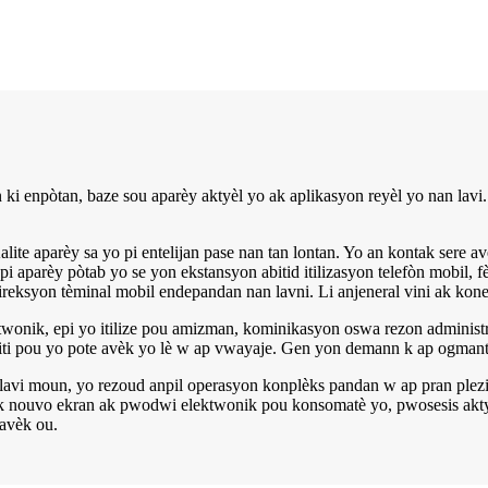
i enpòtan, baze sou aparèy aktyèl yo ak aplikasyon reyèl yo nan lavi.
ite aparèy sa yo pi entelijan pase nan tan lontan. Yo an kontak sere a
Epi aparèy pòtab yo se yon ekstansyon abitid itilizasyon telefòn mobil, 
an direksyon tèminal mobil endepandan nan lavni. Li anjeneral vini ak ko
ktwonik, epi yo itilize pou amizman, kominikasyon oswa rezon administr
i pou yo pote avèk yo lè w ap vwayaje. Gen yon demann k ap ogmante 
avi moun, yo rezoud anpil operasyon konplèks pandan w ap pran plezi 
èl, ak nouvo ekran ak pwodwi elektwonik pou konsomatè yo, pwosesis a
 avèk ou.