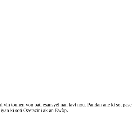
 vin tounen yon pati esansyèl nan lavi nou. Pandan ane ki sot pase
liyan ki soti Ozetazini ak an Ewòp.