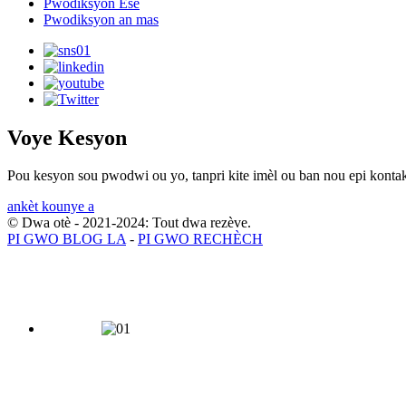
Pwodiksyon Esè
Pwodiksyon an mas
Voye Kesyon
Pou kesyon sou pwodwi ou yo, tanpri kite imèl ou ban nou epi kontak
ankèt kounye a
© Dwa otè - 2021-2024: Tout dwa rezève.
PI GWO BLOG LA
-
PI GWO RECHÈCH