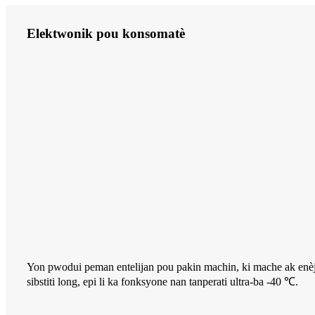
Elektwonik pou konsomatè
Yon pwodui peman entelijan pou pakin machin, ki mache ak enèj
sibstiti long, epi li ka fonksyone nan tanperati ultra-ba -40 ℃.