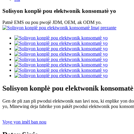
Solisyon konplè pou elektwonik konsomatè yo
Patnè EMS ou pou pwojè JDM, OEM, ak ODM yo.
Solisyon konplè pou elektwonik konsomatè
Gen de pli zan pli pwodui elektwonik nan lavi nou, ki enplike yon do
yo, Minewing deja fabrike yon pakèt pwodui elektwonik pou konsomatè t
Voye yon imèl ban nou