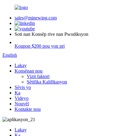
sales@minewing.com
Soti nan Konsèp rive nan Pwodiksyon
Koupon $200 pou yon pri
English
Lakay
Konsènan nou
Vizit faktori
Sètifika Kalifikasyon
Sèvis yo
Ka
Videyo
Nouvèl
Kontakte nou
Lakay
Ka