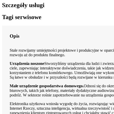
Szczegóły usługi
Tagi serwisowe
Opis
Stale rozwijamy umiejętności projektowe i produkcyjne w oparci
rozwoju aż do produktu finalnego.
Urządzenia noszone
Stworzyliśmy urządzenia dla ludzi i zwierz
ciele, zapewniając interaktywne doświadczenia, takie jak widze
korzystaniem z telefonu komórkowego. Umożliwiają one wykonyw
Są łatwe w obsłudze i w przyszłości będą rozwijane w kierunku
Małe urządzenie gospodarstwa domowego.
Odnosi się do okr
biurowych, takich jak telefony, materiały dydaktyczne audiowiz
podróż. W sektorze rośnie zapotrzebowanie na urządzenia gos
Elektronika użytkowa wniosła wygodę do życia, rozwiązując wiele
Internet Rzeczy, sztuczna inteligencja, wirtualna rzeczywistość
zapewnienia klientom zintegrowanych usług i chciałaby stawić