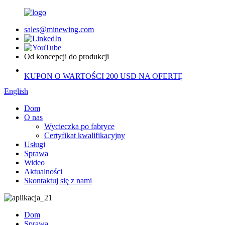
sales@minewing.com
Od koncepcji do produkcji
KUPON O WARTOŚCI 200 USD NA OFERTĘ
English
Dom
O nas
Wycieczka po fabryce
Certyfikat kwalifikacyjny
Usługi
Sprawa
Wideo
Aktualności
Skontaktuj się z nami
Dom
Sprawa