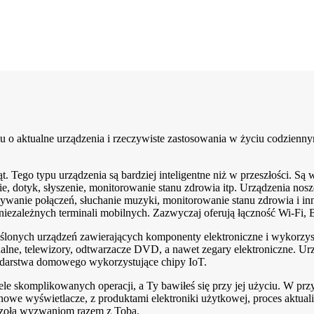
u o aktualne urządzenia i rzeczywiste zastosowania w życiu codzienny
ąt. Tego typu urządzenia są bardziej inteligentne niż w przeszłości. S
nie, dotyk, słyszenie, monitorowanie stanu zdrowia itp. Urządzenia no
anie połączeń, słuchanie muzyki, monitorowanie stanu zdrowia i inn
 niezależnych terminali mobilnych. Zazwyczaj oferują łączność Wi-Fi
eślonych urządzeń zawierających komponenty elektroniczne i wykor
ualne, telewizory, odtwarzacze DVD, a nawet zegary elektroniczne. Urz
podarstwa domowego wykorzystujące chipy IoT.
 skomplikowanych operacji, a Ty bawiłeś się przy jej użyciu. W przysz
 i nowe wyświetlacze, z produktami elektroniki użytkowej, proces aktu
 czoła wyzwaniom razem z Tobą.