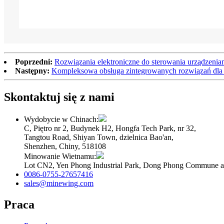
Poprzedni:
Rozwiązania elektroniczne do sterowania urządzenia
Następny:
Kompleksowa obsługa zintegrowanych rozwiązań dla t
Skontaktuj się z nami
Wydobycie w Chinach:
C, Piętro nr 2, Budynek H2, Hongfa Tech Park, nr 32,
Tangtou Road, Shiyan Town, dzielnica Bao'an,
Shenzhen, Chiny, 518108
Minowanie Wietnamu:
Lot CN2, Yen Phong Industrial Park, Dong Phong Commune a
0086-0755-27657416
sales@minewing.com
Praca