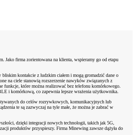
m. Jako firma zorientowana na klienta, wspieramy go od etapu
ą w bliskim kontakcie z ludzkim ciałem i mogą gromadzić dane o
szone na ciele stanowią rozszerzenie nawyków związanych z
e funkcje, które można realizować bez telefonu komórkowego.
, BLE i komórkową, co zapewnia lepsze wrażenia użytkownika.
zystywanych do celów rozrywkowych, komunikacyjnych lub
ądzenia te są zazwyczaj na tyle małe, że można je zabrać w
łości, dzięki integracji nowych technologii, takich jak 5G,
alizacji produktów przyspieszy. Firma Minewing zawsze dążyła do