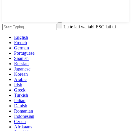
Lu tẹ lati wa tabi ESC lati tii
English
French
German
Portuguese
Spanish
Russian
Japanese
Korean
Arabic
Irish
Greek
Turkish
Italian
Danish
Romanian
Indonesian
Czech
Afrikaans