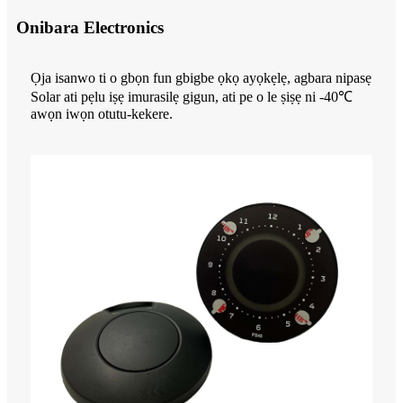
Onibara Electronics
Ọja isanwo ti o gbọn fun gbigbe ọkọ ayọkẹlẹ, agbara nipasẹ
Solar ati pẹlu iṣẹ imurasilẹ gigun, ati pe o le ṣiṣẹ ni -40℃
awọn iwọn otutu-kekere.