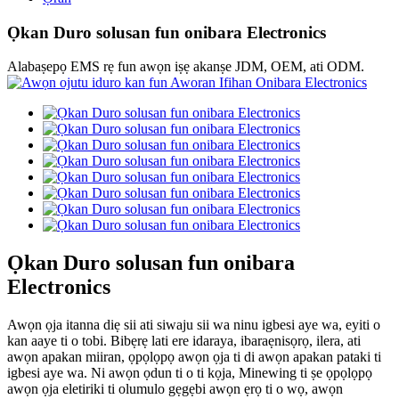
Ọkan Duro solusan fun onibara Electronics
Alabaṣepọ EMS rẹ fun awọn iṣẹ akanṣe JDM, OEM, ati ODM.
Ọkan Duro solusan fun onibara
Electronics
Awọn ọja itanna diẹ sii ati siwaju sii wa ninu igbesi aye wa, eyiti o
kan aaye ti o tobi. Bibẹrẹ lati ere idaraya, ibaraẹnisọrọ, ilera, ati
awọn apakan miiran, ọpọlọpọ awọn ọja ti di awọn apakan pataki ti
igbesi aye wa. Ni awọn ọdun ti o ti kọja, Minewing ti ṣe ọpọlọpọ
awọn ọja eletiriki ti olumulo gẹgẹbi awọn ẹrọ ti o wọ, awọn