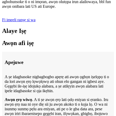
agbohunsoke ti o ni imọran, awọn olutọpa irun alailowaya, bbl fun
awọn onibara lati US ati Europe.
Fi imeeli ranṣẹ si wa
Alaye Iṣẹ
Awọn afi iṣẹ
Apejuwe
A ṣe idagbasoke nigbagbogbo apẹrẹ ati awọn ọgbọn iṣelọpọ ti o
da lori awọn ẹrọ lọwọlọwọ ati ohun elo gangan ni igbesi aye.
Gẹgẹbi ile-iṣẹ idojukọ alabara, a ṣe atilẹyin awọn alabara lati
ipele idagbasoke si ọja ikẹhin.
Awọn ẹrọ wiwọ
. A ti ṣe awọn ẹrọ lati ọdọ eniyan si ẹranko. Iru
awọn ẹrọ naa ni oye diẹ sii ju awọn akoko ti o kọja lọ. O wa ni
isunmọ sunmọ pẹlu ara eniyan, ati pe o le gba data ara, pese
awọn iriri ibaraenisepo gẹgẹbi iran, ifọwọkan, gbigbọ, ibojuwo