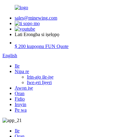
sales@minewing.com
Lati Erongba si iṣelọpọ
$ 200 kupọọnu FUN Quote
English
Ile
Nipa re
Irin-ajo ile-iṣẹ
Iwe-ẹri Ijẹẹri
Awọn iṣẹ
Ọran
Fidio
Iroyin
Pe wa
Ile
Ọran