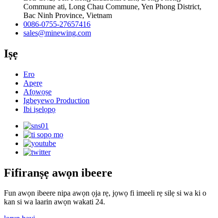
Commune ati, Long Chau Commune, Yen Phong District,
Bac Ninh Province, Vietnam
0086-0755-27657416
sales@minewing.com
Iṣẹ
Ero
Apẹrẹ
Afọwọṣe
Igbeyewo Production
Ibi iṣelọpọ
Fifiranṣẹ awọn ibeere
Fun awọn ibeere nipa awọn ọja rẹ, jọwọ fi imeeli rẹ silẹ si wa ki o
kan si wa laarin awọn wakati 24.