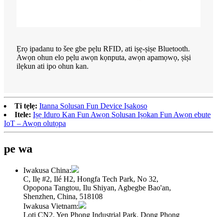
Ẹrọ ipadanu to šee gbe pẹlu RFID, ati iṣẹ-ṣiṣe Bluetooth.
Awọn ohun elo pẹlu awọn kọnputa, awọn apamọwọ, ṣiṣi
ilẹkun ati ipo ohun kan.
Ti tẹlẹ:
Itanna Solusan Fun Device Iṣakoso
Itele:
Iṣẹ Iduro Kan Fun Awọn Solusan Iṣọkan Fun Awọn ebute
IoT – Awọn olutọpa
pe wa
Iwakusa China:
C, Ilẹ #2, Ilé H2, Hongfa Tech Park, No 32,
Opopona Tangtou, Ilu Shiyan, Agbegbe Bao'an,
Shenzhen, China, 518108
Iwakusa Vietnam:
Loti CN2, Yen Phong Industrial Park, Dong Phong