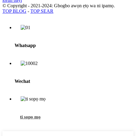
lorun bayi
© Copyright - 2021-2024: Gbogbo awọn ẹtọ wa ni ipamọ.
TOP BLOG
-
TOP SEAR
Whatsapp
Wechat
ti sopọ mọ