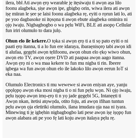
ilera, bbl Ati awọn ẹrọ wearable jẹ itẹsiwaju ti awọn aṣa lilo
foonu alagbeka, ṣiṣe awọn ipe, gbigbọ orin, wiwa ilera ati awọn
iṣẹ miiran le ṣee ṣe laisi foonu alagbeka rẹ, eyiti o rọrun lati lo, ati
pe yoo dagbasoke ni itọsọna ti awọn ebute alagbeka ominira ni
ọjọ iwaju. Nigbagbogbo o wa pẹlu WiFi, BLE ati asopọ Cellular
fun iriri olumulo to dara julọ.
Ohun elo ile kekere.
O tọka si awọn ẹrọ ti a ti sọ pato eyiti o ni
paati ẹrọ itanna, ti a lo fun ere idaraya, ibaraẹnisọrọ tabi awọn idi
ti alufaa, gẹgẹbi awọn tẹlifoonu, awọn ohun elo ẹkọ wiwo ohun,
awọn eto TV, awọn oṣere DVD ati paapaa awọn aago itanna.
Awọn ẹrọ ni o wa maa kekere to fun mu nigba ti rin. Ibeere
igbega wa fun awọn ohun elo ile lakoko lilo awọn eerun IoT si
eka naa.
Olumulo Electronics ti mu wewewe si awon eniyan aye, yanju
ọpọlọpọ awọn eka mosi nigba ti o ni fun pẹlu wọn. Ni ọjọ iwaju,
pẹlu iṣọpọ awọn imọ-ẹrọ ti n yọ jade gẹgẹbi 5G, Intanẹẹti ti
Awọn nkan, itetisi atọwọda, otito foju, ati awọn ifihan tuntun
pẹlu awọn ọja eletiriki olumulo, ilana imudara ọja naa ni iyara.
Minewing ti jẹ igbẹhin nigbagbogbo lati pese awọn iṣẹ iṣọpọ fun
awọn alabara ati pe yoo fẹ lati koju awọn italaya pẹlu rẹ.