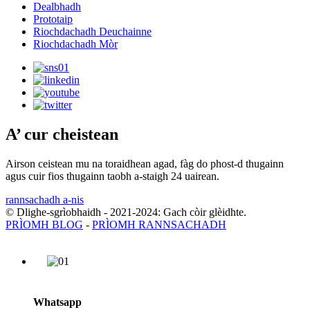
Dealbhadh
Prototaip
Riochdachadh Deuchainne
Riochdachadh Mòr
A’ cur cheistean
Airson ceistean mu na toraidhean agad, fàg do phost-d thugainn
agus cuir fios thugainn taobh a-staigh 24 uairean.
rannsachadh a-nis
© Dlighe-sgrìobhaidh - 2021-2024: Gach còir glèidhte.
PRÌOMH BLOG
-
PRÌOMH RANNSACHADH
Whatsapp