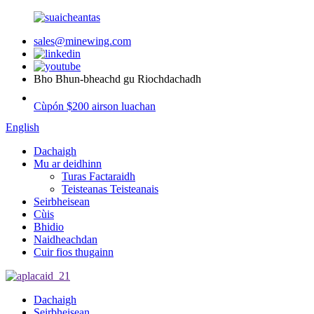
sales@minewing.com
Bho Bhun-bheachd gu Riochdachadh
Cùpón $200 airson luachan
English
Dachaigh
Mu ar deidhinn
Turas Factaraidh
Teisteanas Teisteanais
Seirbheisean
Cùis
Bhidio
Naidheachdan
Cuir fios thugainn
Dachaigh
Seirbheisean