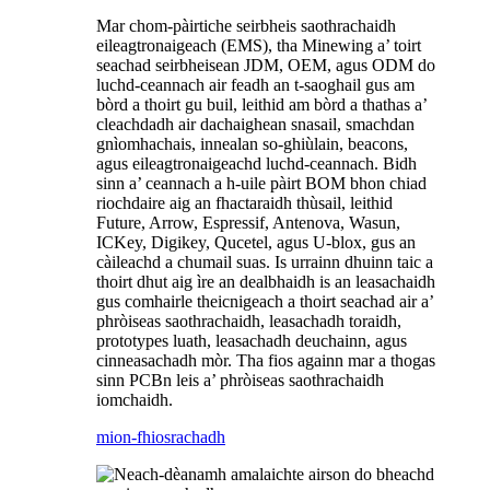
Mar chom-pàirtiche seirbheis saothrachaidh
eileagtronaigeach (EMS), tha Minewing a’ toirt
seachad seirbheisean JDM, OEM, agus ODM do
luchd-ceannach air feadh an t-saoghail gus am
bòrd a thoirt gu buil, leithid am bòrd a thathas a’
cleachdadh air dachaighean snasail, smachdan
gnìomhachais, innealan so-ghiùlain, beacons,
agus eileagtronaigeachd luchd-ceannach. Bidh
sinn a’ ceannach a h-uile pàirt BOM bhon chiad
riochdaire aig an fhactaraidh thùsail, leithid
Future, Arrow, Espressif, Antenova, Wasun,
ICKey, Digikey, Qucetel, agus U-blox, gus an
càileachd a chumail suas. Is urrainn dhuinn taic a
thoirt dhut aig ìre an dealbhaidh is an leasachaidh
gus comhairle theicnigeach a thoirt seachad air a’
phròiseas saothrachaidh, leasachadh toraidh,
prototypes luath, leasachadh deuchainn, agus
cinneasachadh mòr. Tha fios againn mar a thogas
sinn PCBn leis a’ phròiseas saothrachaidh
iomchaidh.
mion-fhiosrachadh