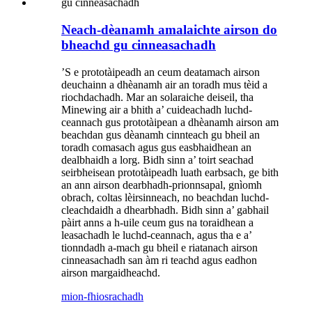
Neach-dèanamh amalaichte airson do
bheachd gu cinneasachadh
’S e prototàipeadh an ceum deatamach airson
deuchainn a dhèanamh air an toradh mus tèid a
riochdachadh. Mar an solaraiche deiseil, tha
Minewing air a bhith a’ cuideachadh luchd-
ceannach gus prototàipean a dhèanamh airson am
beachdan gus dèanamh cinnteach gu bheil an
toradh comasach agus gus easbhaidhean an
dealbhaidh a lorg. Bidh sinn a’ toirt seachad
seirbheisean prototàipeadh luath earbsach, ge bith
an ann airson dearbhadh-prionnsapal, gnìomh
obrach, coltas lèirsinneach, no beachdan luchd-
cleachdaidh a dhearbhadh. Bidh sinn a’ gabhail
pàirt anns a h-uile ceum gus na toraidhean a
leasachadh le luchd-ceannach, agus tha e a’
tionndadh a-mach gu bheil e riatanach airson
cinneasachadh san àm ri teachd agus eadhon
airson margaidheachd.
mion-fhiosrachadh