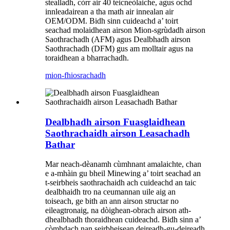
stealladh, còrr air 40 teicneòlaiche, agus ochd
innleadairean a tha math air innealan air
OEM/ODM. Bidh sinn cuideachd a’ toirt
seachad molaidhean airson Mion-sgrùdadh airson
Saothrachadh (AFM) agus Dealbhadh airson
Saothrachadh (DFM) gus am molltair agus na
toraidhean a bharrachadh.
mion-fhiosrachadh
Dealbhadh airson Fuasglaidhean
Saothrachaidh airson Leasachadh
Bathar
Mar neach-dèanamh cùmhnant amalaichte, chan
e a-mhàin gu bheil Minewing a’ toirt seachad an
t-seirbheis saothrachaidh ach cuideachd an taic
dealbhaidh tro na ceumannan uile aig an
toiseach, ge bith an ann airson structar no
eileagtronaig, na dòighean-obrach airson ath-
dhealbhadh thoraidhean cuideachd. Bidh sinn a’
còmhdach nan seirbheisean deireadh-gu-deireadh