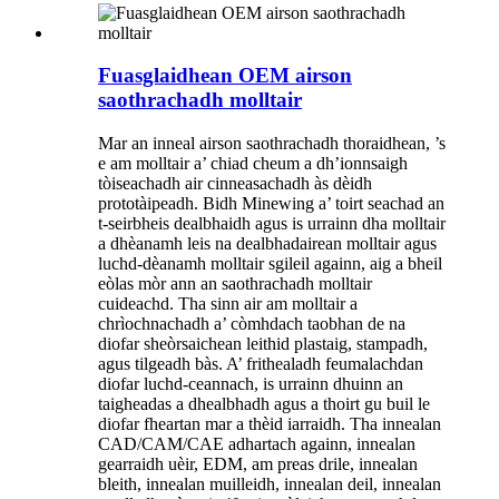
Fuasglaidhean OEM airson
saothrachadh molltair
Mar an inneal airson saothrachadh thoraidhean, ’s
e am molltair a’ chiad cheum a dh’ionnsaigh
tòiseachadh air cinneasachadh às dèidh
prototàipeadh. Bidh Minewing a’ toirt seachad an
t-seirbheis dealbhaidh agus is urrainn dha molltair
a dhèanamh leis na dealbhadairean molltair agus
luchd-dèanamh molltair sgileil againn, aig a bheil
eòlas mòr ann an saothrachadh molltair
cuideachd. Tha sinn air am molltair a
chrìochnachadh a’ còmhdach taobhan de na
diofar sheòrsaichean leithid plastaig, stampadh,
agus tilgeadh bàs. A’ frithealadh feumalachdan
diofar luchd-ceannach, is urrainn dhuinn an
taigheadas a dhealbhadh agus a thoirt gu buil le
diofar fheartan mar a thèid iarraidh. Tha innealan
CAD/CAM/CAE adhartach againn, innealan
gearraidh uèir, EDM, am preas drile, innealan
bleith, innealan muilleidh, innealan deil, innealan