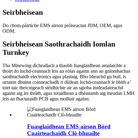
Seirbheisean
Do chom-pàirtiche EMS airson pròiseactan JDM, OEM, agus
ODM.
Seirbheisean Saothrachaidh Iomlan
Turnkey
Tha Minewing dìcheallach a thaobh fuasglaidhean amalaichte a
thoirt do luchd-ceannach leis an eòlas againn ann an gnìomhachas
saothrachaidh electronics agus plastaig. Bho bheachd gu buil, is
urrainn dhuinn coinneachadh ri dùilean luchd-ceannach le bhith a’
toirt taic theicnigeach stèidhichte air an sgioba innleadaireachd
againn aig ìre thràth, agus toraidhean a dhèanamh aig meudan LMH
leis an fhactaraidh PCB agus molltair againn.
Fuasglaidhean EMS airson Bòrd
Cuairteachaidh Clò-bhuailte