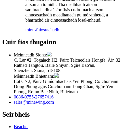
airson an toraidh. Tha dealbhadh airson
saothrachadh a’ sìor fhàs cudromach airson
cinneasachadh meadhanach gu mòr-mheud, a
bharrachd air cinneasachadh ìosal-mheud.
mion-fhiosrachadh
Cuir fios thugainn
Mèinneadh Sìona:
C, Làr #2, Togalach H2, Pàirc Teicneòlais Hongfa, Àir. 32,
Rathad Tangtou, Baile Shiyan, Sgìre Bao'an,
Shenzhen, Sìona, 518108
Mèinneadh Bhietnam:
Lot CN2, Pàirc Ghnìomhachais Yen Phong, Co-chomann
Dong Phong agus Co-chomann Long Chau, Sgìre Yen
Phong, Roinn Bac Ninh, Bhietnam
0086-0755-27657416
sales@minewing.com
Seirbheis
Beachd