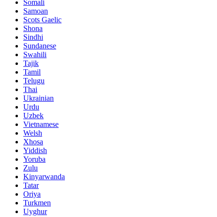
Somali
Samoan
Scots Gaelic
Shona
Sindhi
Sundanese
Swahili
Tajik
Tamil
Telugu
Thai
Ukrainian
Urdu
Uzbek
Vietnamese
Welsh
Xhosa
Yiddish
Yoruba
Zulu
Kinyarwanda
Tatar
Oriya
Turkmen
Uyghur