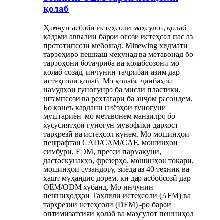
қолаб
Ҳамчун асбоби истеҳсоли маҳсулот, қолаб
қадами аввалин барои оғози истеҳсол пас аз
прототипсозӣ мебошад. Minewing хидмати
тарроҳиро пешкаш мекунад ва метавонад бо
тарроҳони ботаҷриба ва қолабсозони мо
қолаб созад, инчунин таҷрибаи азим дар
истеҳсоли қолаб. Мо қолаби ҷанбаҳои
намудҳои гуногунро ба мисли пластикӣ,
штампсозӣ ва рехтагарӣ ба анҷом расондем.
Бо қонеъ кардани ниёзҳои гуногуни
муштариён, мо метавонем манзилро бо
хусусиятҳои гуногун мувофиқи дархост
тарҳрезӣ ва истеҳсол кунем. Мо мошинҳои
пешрафтаи CAD/CAM/CAE, мошинҳои
симбурӣ, EDM, пресси пармакунӣ,
дастоскунакҳо, фрезерҳо, мошинҳои токарӣ,
мошинҳои сӯзандору, зиёда аз 40 техник ва
ҳашт муҳандис дорем, ки дар асбобсозӣ дар
OEM/ODM хубанд. Мо инчунин
пешниҳодҳои Таҳлили истеҳсолӣ (AFM) ва
тарҳрезии истеҳсолӣ (DFM) -ро барои
оптимизатсияи қолаб ва маҳсулот пешниҳод