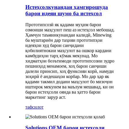
Истеҳсолкунандаи ҳамгирошуда
барои идеяи шумо ба истеҳсол
Прототипсозӣ як қадами муҳим барои
озмоиши маҳсулот пеш аз истеҳсол мебошад.
Ҳамчун таъминкунандаи калидӣ, Minewing
ба муштариён дар таҳияи прототипҳои
идеяҳои худ барои санҷидани
қобилиятнокии маҳсулот ва ошкор кардани
камбудиҳои тарҳ кӯмак мекунад. Мо
хидматҳои боэътимоди прототипсозии зудро
пешниҳод менамоем, хоҳ барои санҷиши
далели принсип, хоҳ функсияи корӣ, намуди
зоҳирӣ ё андешаҳои корбар. Мо дар ҳар як
қадами такмил додани маҳсулот бо мизоҷон
иштирок мекунем ва маълум мешавад, ки он
барои истеҳсоли оянда ва ҳатто барои
маркетинг зарур аст.
тафсилот
Solutions OEM барои истеҳсоли