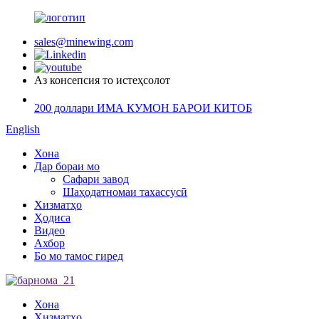
sales@minewing.com
Аз консепсия то истеҳсолот
200 доллари ИМА КУМОН БАРОИ КИТОБ
English
Хона
Дар бораи мо
Сафари завод
Шаҳодатномаи тахассусӣ
Хизматҳо
Ҳодиса
Видео
Ахбор
Бо мо тамос гиред
Хона
Хизматҳо