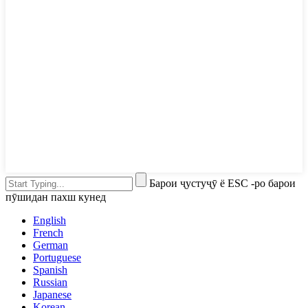
Барои ҷустуҷӯ ё ESC -ро барои
пӯшидан пахш кунед
English
French
German
Portuguese
Spanish
Russian
Japanese
Korean