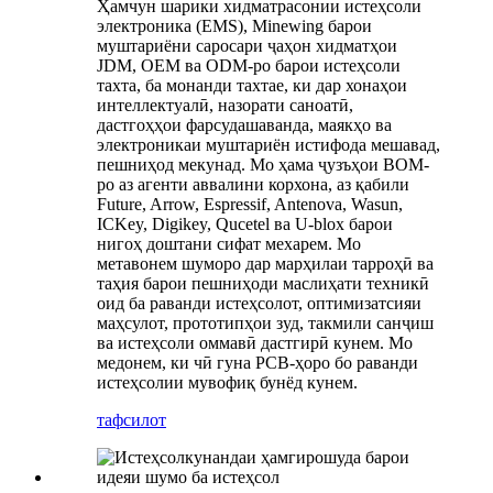
Ҳамчун шарики хидматрасонии истеҳсоли
электроника (EMS), Minewing барои
муштариёни саросари ҷаҳон хидматҳои
JDM, OEM ва ODM-ро барои истеҳсоли
тахта, ба монанди тахтае, ки дар хонаҳои
интеллектуалӣ, назорати саноатӣ,
дастгоҳҳои фарсудашаванда, маякҳо ва
электроникаи муштариён истифода мешавад,
пешниҳод мекунад. Мо ҳама ҷузъҳои BOM-
ро аз агенти аввалини корхона, аз қабили
Future, Arrow, Espressif, Antenova, Wasun,
ICKey, Digikey, Qucetel ва U-blox барои
нигоҳ доштани сифат мехарем. Мо
метавонем шуморо дар марҳилаи тарроҳӣ ва
таҳия барои пешниҳоди маслиҳати техникӣ
оид ба раванди истеҳсолот, оптимизатсияи
маҳсулот, прототипҳои зуд, такмили санҷиш
ва истеҳсоли оммавӣ дастгирӣ кунем. Мо
медонем, ки чӣ гуна PCB-ҳоро бо раванди
истеҳсолии мувофиқ бунёд кунем.
тафсилот