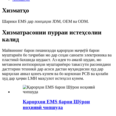
Хизматҳо
Шарики EMS дар лоиҳаҳои JDM, OEM ва ODM.
Хизматрасонии пурраи истеҳсолии
калид
Майвининг барои пешниҳоди қарорҳои маҷмӯӣ барои
муштариён бо таҷрибаи мо дар соҳаи саноати электроника ва
пластикӣ бахшида шудааст. Аз идея то амалӣ шудан, мо
метавонем интизориҳои муштариёнро тавассути расонидани
дастгирии техникӣ дар асоси дастаи муҳандисии худ дар
марҳилаи аввал қонеъ кунем ва бо корхонаи PCB ва қолаби
худ дар ҳаҷми LMH маҳсулот истеҳсол кунем.
Қарорҳои EMS барои Шӯрои
ноҳиявӣ чопшуда