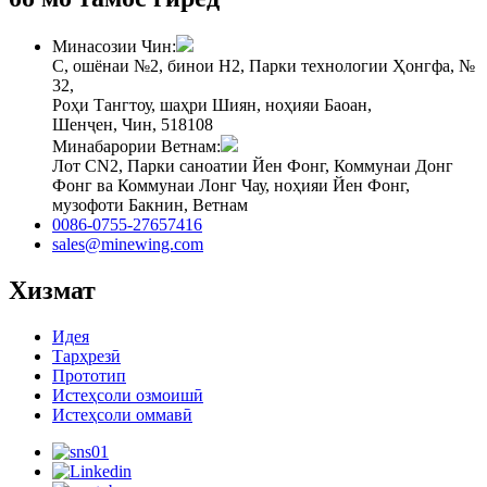
Минасозии Чин:
C, ошёнаи №2, бинои H2, Парки технологии Ҳонгфа, №
32,
Роҳи Тангтоу, шаҳри Шиян, ноҳияи Баоан,
Шенҷен, Чин, 518108
Минабарории Ветнам:
Лот CN2, Парки саноатии Йен Фонг, Коммунаи Донг
Фонг ва Коммунаи Лонг Чау, ноҳияи Йен Фонг,
музофоти Бакнин, Ветнам
0086-0755-27657416
sales@minewing.com
Хизмат
Идея
Тарҳрезӣ
Прототип
Истеҳсоли озмоишӣ
Истеҳсоли оммавӣ