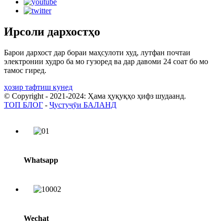
Ирсоли дархостҳо
Барои дархост дар бораи маҳсулоти худ, лутфан почтаи
электронии худро ба мо гузоред ва дар давоми 24 соат бо мо
тамос гиред.
ҳозир тафтиш кунед
© Copyright - 2021-2024: Ҳама ҳуқуқҳо ҳифз шудаанд.
ТОП БЛОГ
-
Ҷустуҷӯи БАЛАНД
Whatsapp
Wechat