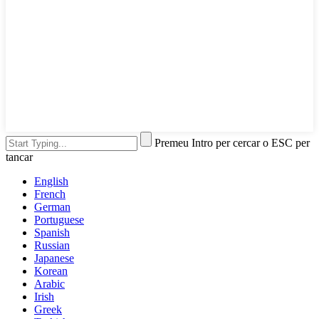
Premeu Intro per cercar o ESC per
tancar
English
French
German
Portuguese
Spanish
Russian
Japanese
Korean
Arabic
Irish
Greek