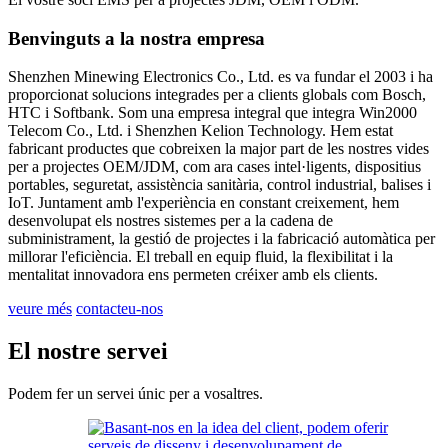
Benvinguts a la nostra empresa
Shenzhen Minewing Electronics Co., Ltd. es va fundar el 2003 i ha
proporcionat solucions integrades per a clients globals com Bosch,
HTC i Softbank. Som una empresa integral que integra Win2000
Telecom Co., Ltd. i Shenzhen Kelion Technology. Hem estat
fabricant productes que cobreixen la major part de les nostres vides
per a projectes OEM/JDM, com ara cases intel·ligents, dispositius
portables, seguretat, assistència sanitària, control industrial, balises i
IoT. Juntament amb l'experiència en constant creixement, hem
desenvolupat els nostres sistemes per a la cadena de
subministrament, la gestió de projectes i la fabricació automàtica per
millorar l'eficiència. El treball en equip fluid, la flexibilitat i la
mentalitat innovadora ens permeten créixer amb els clients.
veure més
contacteu-nos
El nostre servei
Podem fer un servei únic per a vosaltres.