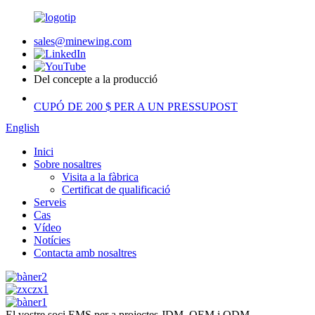
sales@minewing.com
Del concepte a la producció
CUPÓ DE 200 $ PER A UN PRESSUPOST
English
Inici
Sobre nosaltres
Visita a la fàbrica
Certificat de qualificació
Serveis
Cas
Vídeo
Notícies
Contacta amb nosaltres
El vostre soci EMS per a projectes JDM, OEM i ODM.