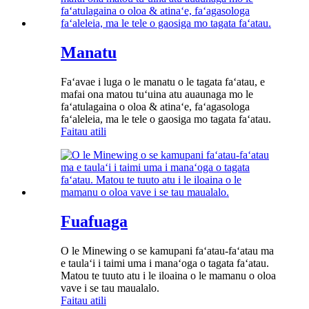
Manatu
Faʻavae i luga o le manatu o le tagata faʻatau, e
mafai ona matou tuʻuina atu auaunaga mo le
faʻatulagaina o oloa & atinaʻe, faʻagasologa
faʻaleleia, ma le tele o gaosiga mo tagata faʻatau.
Faitau atili
Fuafuaga
O le Minewing o se kamupani faʻatau-faʻatau ma
e taulaʻi i taimi uma i manaʻoga o tagata faʻatau.
Matou te tuuto atu i le iloaina o le mamanu o oloa
vave i se tau maualalo.
Faitau atili