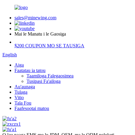
sales@minewing.com
Mai le Manatu i le Gaosiga
$200 COUPON MO SE TAUSIGA
English
Aiga
Faatatau ia tatou
Taamiloga Falegaosimea
Tusipasi Fa'ailoga
Au'aunaga
Tulaga
Vitio
Tala Fou
Faafesootai matou
O lau paaga EMS mo le JDM, OEM, ma le ODM poloketi.