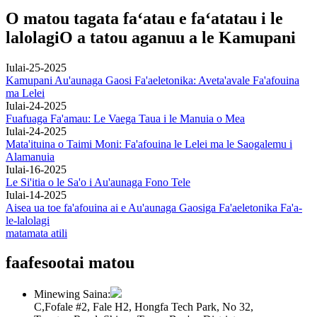
O matou tagata faʻatau e faʻatatau i le
lalolagi
O a tatou aganuu a le Kamupani
Iulai-25-2025
Kamupani Au'aunaga Gaosi Fa'aeletonika: Aveta'avale Fa'afouina
ma Lelei
Iulai-24-2025
Fuafuaga Fa'amau: Le Vaega Taua i le Manuia o Mea
Iulai-24-2025
Mata'ituina o Taimi Moni: Fa'afouina le Lelei ma le Saogalemu i
Alamanuia
Iulai-16-2025
Le Si'itia o le Sa'o i Au'aunaga Fono Tele
Iulai-14-2025
Aisea ua toe fa'afouina ai e Au'aunaga Gaosiga Fa'aeletonika Fa'a-
le-lalolagi
matamata atili
faafesootai matou
Minewing Saina:
C,Fofale #2, Fale H2, Hongfa Tech Park, No 32,