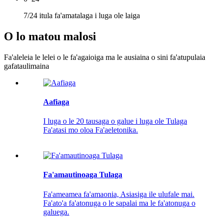
7/24 itula fa'amatalaga i luga ole laiga
O lo matou malosi
Fa'aleleia le lelei o le fa'agaioiga ma le ausiaina o sini fa'atupulaia
gafataulimaina
Aafiaga
I luga o le 20 tausaga o galue i luga ole Tulaga
Fa'atasi mo oloa Fa'aeletonika.
Fa'amautinoaga Tulaga
Fa'ameamea fa'amaonia, Asiasiga ile ulufale mai.
Fa'ato'a fa'atonuga o le sapalai ma le fa'atonuga o
galuega.