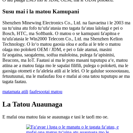
Susu mai i la matou Kamupani
Shenzhen Minewing Electronics Co., Ltd. na faavaeina i le 2003 ma
ua tuʻuina atu fofo tuʻufaʻatasia mo tagata faʻatau lalolagi e pei o
Bosch, HTC, ma Softbank. O matou o se kamupani fa'apitoa e
tu'ufa'atasia le Win2000 Telecom Co., Ltd. ma Shenzhen Kelion
Technology. O loʻo matou gaosia oloa e aofia ai le tele o matou
olaga mo poloketi OEM / JDM, e pei o fale atamai, masini
faʻaogaina, saogalemu, soifua maloloina, pulega faʻapisinisi,
Beacons, ma IoT. Faatasi ai ma le poto masani tuputupu aʻe, matou
atiina ae a matou faiga mo le sapalai filifili, pulega o poloketi, ma le
gaosiga otometi e faʻaleleia atili ai le lelei. O le galulue soosootauau,
fetuutuunai, ma le mafaufau fou e mafai ai ona tatou tuputupu ae ma
tagata faatau.
matamata atili
faafesootai matou
La Tatou Auaunaga
E mafai ona matou faia se auaunaga e tasi le taofi mo oe.