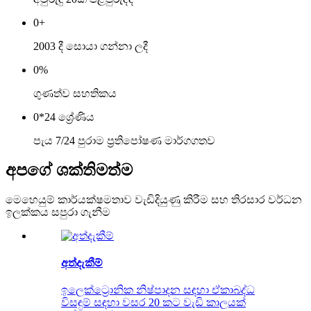
0
+
2003 දී සොයා ගන්නා ලදී
0
%
ගුණත්ව සහතිකය
0
*24 ශ්‍රේණිය
පැය 7/24 පුරාම ප්‍රතිපෝෂණ මාර්ගගතව
අපගේ ශක්තිමත්ම
මෙහෙයුම් කාර්යක්ෂමතාව වැඩිදියුණු කිරීම සහ තිරසාර වර්ධන
ඉලක්කය සපුරා ගැනීම
අත්දැකීම්
ඉලෙක්ට්‍රොනික නිෂ්පාදන සඳහා ඒකාබද්ධ
විසඳුම් සඳහා වසර 20 කට වැඩි කාලයක්