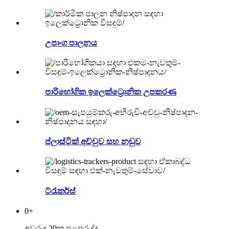
උපාංග පාලනය
පාරිභෝගික ඉලෙක්ට්‍රොනික උපකරණ
ප්ලාස්ටික් අච්චුව සහ නඩුව
ට්රැකර්ස්
0
+
අවුරුදු 20ක පළපුරුද්ද