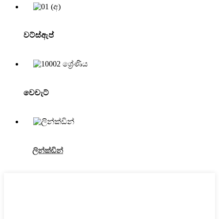
වට්ස්ඇප්
වෙචැට්
ලින්ක්ඩින්