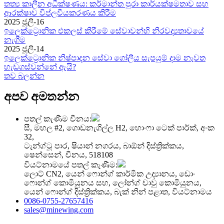
තත්‍ය කාලීන අධීක්ෂණය: කර්මාන්ත පුරා කාර්යක්ෂමතාව සහ
ආරක්ෂාව විප්ලවීයකරණය කිරීම
2025 ජූලි-16
ඉලෙක්ට්‍රොනික එකලස් කිරීමේ සේවාවන්හි නිරවද්‍යතාවයේ
නැගීම
2025 ජූලි-14
ඉලෙක්ට්‍රොනික නිෂ්පාදන සේවා ගෝලීය සැපයුම් දාම නැවත
හැඩගස්වන්නේ ඇයි?
තව බලන්න
අපව අමතන්න
පතල් කැණීම චීනය:
සී, මහල #2, ගොඩනැගිල්ල H2, හොංෆා ටෙක් පාර්ක්, අංක
32,
ටැන්ග්ටූ පාර, ෂියාන් නගරය, බාඕන් දිස්ත්‍රික්කය,
ෂෙන්සෙන්, චීනය, 518108
වියට්නාමයේ පතල් කැණීම:
ලොට් CN2, යෙන් ෆොන්ග් කාර්මික උද්‍යානය, ඩොං
ෆොන්ග් කොමියුනය සහ, ලෝන්ග් චාවු කොමියුනය,
යෙන් ෆොන්ග් දිස්ත්‍රික්කය, බැක් නින් පළාත, වියට්නාමය
0086-0755-27657416
sales@minewing.com