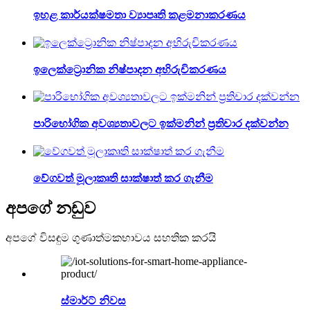
ඉහළ කාර්යක්ෂමතා ව්‍යාපෘති කළමනාකරණය
ඉලෙක්ට්‍රොනික නිෂ්පාදන අභිරුචිකරණය
පාරිභෝගික අවශ්‍යතාවලට ඉක්මනින් ප්‍රතිචාර දක්වන්න
වේගවත් මූලාකෘති සාක්ෂාත් කර ගැනීම
අපගේ නඩුව
අපගේ විසඳුම ගුණාත්මකභාවය සහතික කරයි
ස්මාර්ට් නිවස