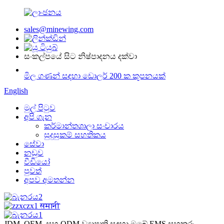
sales@minewing.com
සංකල්පයේ සිට නිෂ්පාදනය දක්වා
මිල ගණන් සඳහා ඩොලර් 200 ක කූපනයක්
English
මුල් පිටුව
අපි ගැන
කර්මාන්තශාලා සංචාරය
සුදුසුකම් සහතිකය
සේවා
නඩුව
වීඩියෝ
පුවත්
අපව අමතන්න
JDM, OEM, සහ ODM ව්‍යාපෘති සඳහා ඔබේ EMS සහකරු.