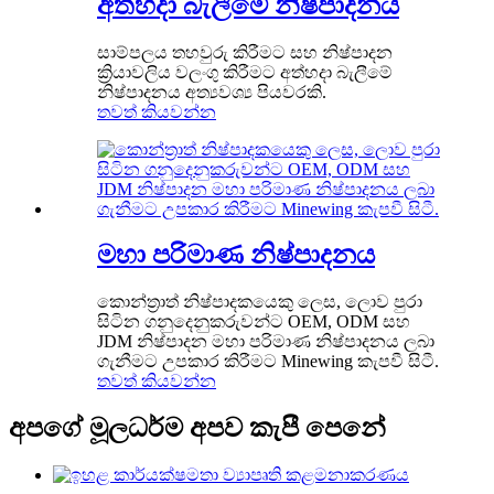
අත්හදා බැලීමේ නිෂ්පාදනය
සාම්පලය තහවුරු කිරීමට සහ නිෂ්පාදන
ක්‍රියාවලිය වලංගු කිරීමට අත්හදා බැලීමේ
නිෂ්පාදනය අත්‍යවශ්‍ය පියවරකි.
තවත් කියවන්න
මහා පරිමාණ නිෂ්පාදනය
කොන්ත්‍රාත් නිෂ්පාදකයෙකු ලෙස, ලොව පුරා
සිටින ගනුදෙනුකරුවන්ට OEM, ODM සහ
JDM නිෂ්පාදන මහා පරිමාණ නිෂ්පාදනය ලබා
ගැනීමට උපකාර කිරීමට Minewing කැපවී සිටී.
තවත් කියවන්න
අපගේ මූලධර්ම අපව කැපී පෙනේ