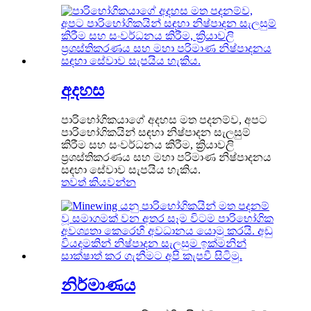
අදහස
පාරිභෝගිකයාගේ අදහස මත පදනම්ව, අපට
පාරිභෝගිකයින් සඳහා නිෂ්පාදන සැලසුම්
කිරීම සහ සංවර්ධනය කිරීම, ක්‍රියාවලි
ප්‍රශස්තිකරණය සහ මහා පරිමාණ නිෂ්පාදනය
සඳහා සේවාව සැපයිය හැකිය.
තවත් කියවන්න
නිර්මාණය