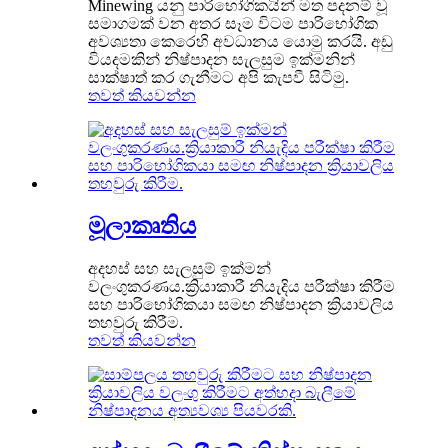
Minewing යනු පාරිභෝගිකයින් මත පදනම් වූ
සමාගමක් වන අතර සෑම විටම පාරිභෝගික
අවශ්‍යතා කෙරෙහි අවධානය යොමු කරයි. අඩු
වියදමකින් නිෂ්පාදන සැලසුම ඉක්මනින්
සාක්ෂාත් කර ගැනීමට අපි කැපවී සිටිමු.
තවත් කියවන්න
මූලාකෘතිය
අදහස් සහ සැලසුම් ඉක්මන්
වලංගුකරණය.ක්‍රියාකාරී නියැදිය පරීක්ෂා කිරීම
සහ පාරිභෝගිකයා සමඟ නිෂ්පාදන ක්‍රියාවලිය
තහවුරු කිරීම.
තවත් කියවන්න