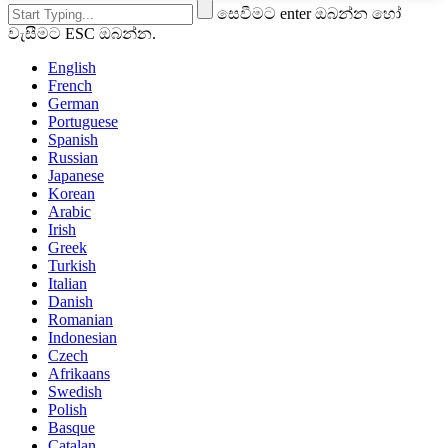
සෙවීමට enter ඔබන්න හෝ
වැසීමට ESC ඔබන්න.
English
French
German
Portuguese
Spanish
Russian
Japanese
Korean
Arabic
Irish
Greek
Turkish
Italian
Danish
Romanian
Indonesian
Czech
Afrikaans
Swedish
Polish
Basque
Catalan