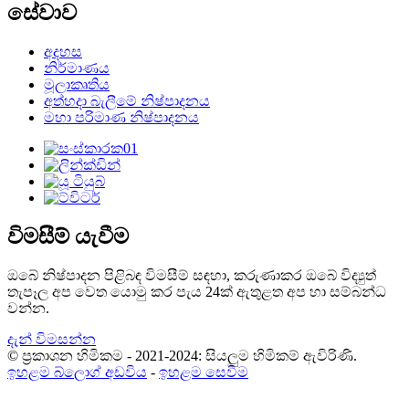
සේවාව
අදහස
නිර්මාණය
මූලාකෘතිය
අත්හදා බැලීමේ නිෂ්පාදනය
මහා පරිමාණ නිෂ්පාදනය
විමසීම් යැවීම
ඔබේ නිෂ්පාදන පිළිබඳ විමසීම් සඳහා, කරුණාකර ඔබේ විද්‍යුත්
තැපෑල අප වෙත යොමු කර පැය 24ක් ඇතුළත අප හා සම්බන්ධ
වන්න.
දැන් විමසන්න
© ප්‍රකාශන හිමිකම - 2021-2024: සියලුම හිමිකම් ඇවිරිණි.
ඉහළම බ්ලොග් අඩවිය
-
ඉහළම සෙවීම