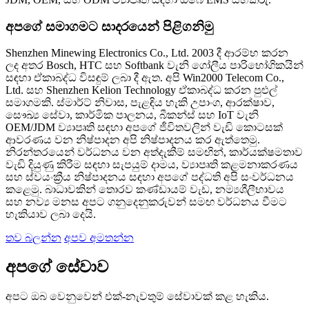
අපගේ සමාගමට සාදරයෙන් පිළිගනිමු
Shenzhen Minewing Electronics Co., Ltd. 2003 දී ආරම්භ කරන
ලද අතර Bosch, HTC සහ Softbank වැනි ගෝලීය පාරිභෝගිකයින්
සඳහා ඒකාබද්ධ විසඳුම් ලබා දී ඇත. අපි Win2000 Telecom Co.,
Ltd. සහ Shenzhen Kelion Technology ඒකාබද්ධ කරන පුළුල්
සමාගමකි. ස්මාර්ට් නිවාස, පැළඳිය හැකි උපාංග, ආරක්ෂාව,
සෞඛ්‍ය සේවා, කාර්මික පාලනය, බීකන්ස් සහ IoT වැනි
OEM/JDM ව්‍යාපෘති සඳහා අපගේ ජීවිතවලින් වැඩි කොටසක්
ආවරණය වන නිෂ්පාදන අපි නිෂ්පාදනය කර ඇත්තෙමු.
නිරන්තරයෙන් වර්ධනය වන අත්දැකීම් සමඟින්, කාර්යක්ෂමතාව
වැඩි දියුණු කිරීම සඳහා සැපයුම් දාමය, ව්‍යාපෘති කළමනාකරණය
සහ ස්වයංක්‍රීය නිෂ්පාදනය සඳහා අපගේ පද්ධති අපි සංවර්ධනය
කළෙමු. බාධාවකින් තොරව කණ්ඩායම් වැඩ, නම්‍යශීලීභාවය
සහ නව්‍ය මනස අපට ගනුදෙනුකරුවන් සමඟ වර්ධනය වීමට
හැකියාව ලබා දෙයි.
තව බලන්න
අපව අමතන්න
අපගේ සේවාව
අපට ඔබ වෙනුවෙන් එක්-නැවතුම් සේවාවක් කළ හැකිය.